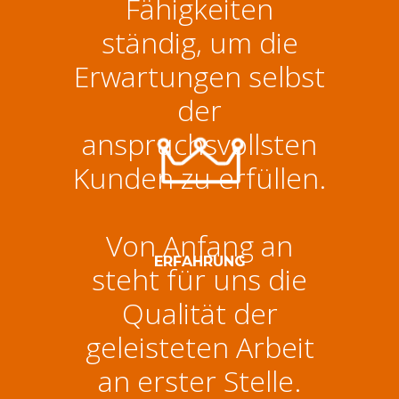
Fähigkeiten
ständig, um die
Erwartungen selbst
der
anspruchsvollsten
Kunden zu erfüllen.
Von Anfang an
ERFAHRUNG
steht für uns die
Qualität der
geleisteten Arbeit
an erster Stelle.